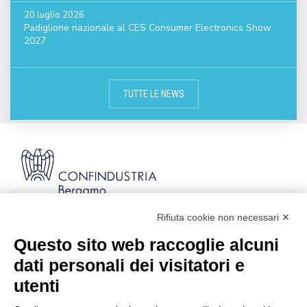
20 luglio 2026
Padiglione nazionale al CES Consumer Electronics Show
2027
TUTTE LE NEWS
Rifiuta cookie non necessari ✕
Via Stezzano, 87 | 24126 Bergamo
Kilometro Rosso, Gate 5
Questo sito web raccoglie alcuni
Codice Fiscale: 80021750163 | PEC:
dati personali dei visitatori e
info@pec.confindustriabergamo.it
utenti