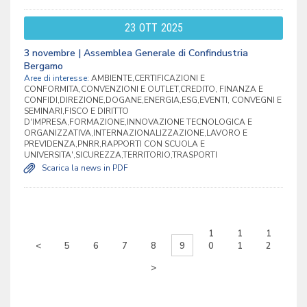
23
OTT
2025
3 novembre | Assemblea Generale di Confindustria
Bergamo
Aree di interesse:
AMBIENTE,CERTIFICAZIONI E
CONFORMITA,CONVENZIONI E OUTLET,CREDITO, FINANZA E
CONFIDI,DIREZIONE,DOGANE,ENERGIA,ESG,EVENTI, CONVEGNI E
SEMINARI,FISCO E DIRITTO
D'IMPRESA,FORMAZIONE,INNOVAZIONE TECNOLOGICA E
ORGANIZZATIVA,INTERNAZIONALIZZAZIONE,LAVORO E
PREVIDENZA,PNRR,RAPPORTI CON SCUOLA E
UNIVERSITA',SICUREZZA,TERRITORIO,TRASPORTI
Scarica la news in PDF
1
1
1
<
5
6
7
8
9
0
1
2
>